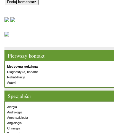
Pierwszy kontakt
Medycyna rodzinna
Diagnostyka, badania
Rehabilitacja
Apteki
Specjaliści
Alergia
Andrologia
Anestezjologia
Angiologia
Chirurgia