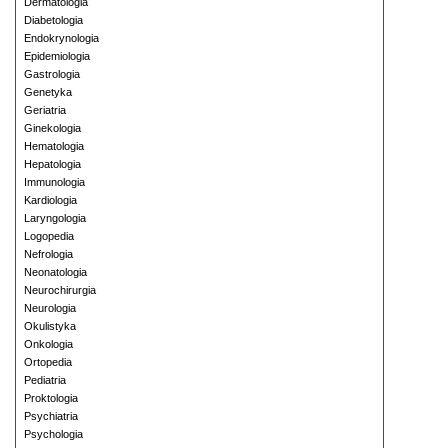
Dermatologia
Diabetologia
Endokrynologia
Epidemiologia
Gastrologia
Genetyka
Geriatria
Ginekologia
Hematologia
Hepatologia
Immunologia
Kardiologia
Laryngologia
Logopedia
Nefrologia
Neonatologia
Neurochirurgia
Neurologia
Okulistyka
Onkologia
Ortopedia
Pediatria
Proktologia
Psychiatria
Psychologia