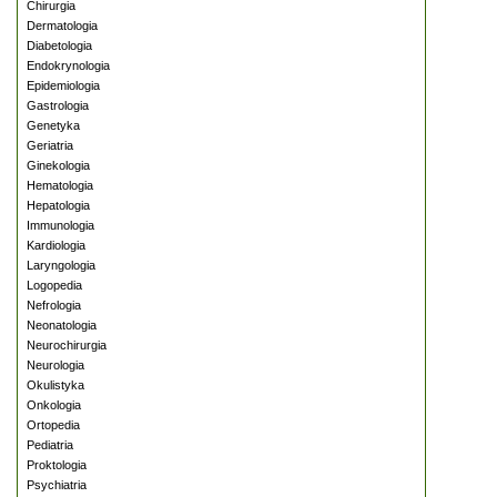
Chirurgia
Dermatologia
Diabetologia
Endokrynologia
Epidemiologia
Gastrologia
Genetyka
Geriatria
Ginekologia
Hematologia
Hepatologia
Immunologia
Kardiologia
Laryngologia
Logopedia
Nefrologia
Neonatologia
Neurochirurgia
Neurologia
Okulistyka
Onkologia
Ortopedia
Pediatria
Proktologia
Psychiatria