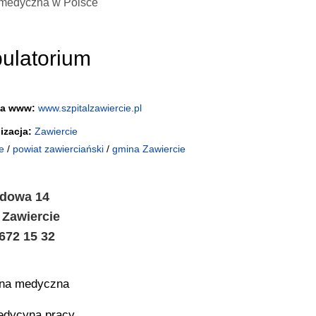
medyczna w Polsce
ulatorium
na www:
www.szpitalzawiercie.pl
izacja:
Zawiercie
e
/
powiat zawierciański
/
gmina Zawiercie
odowa 14
 Zawiercie
 672 15 32
ina medyczna
dycyna pracy