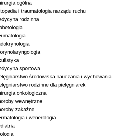
irurgia ogólna
topedia i traumatologia narządu ruchu
dycyna rodzinna
abetologia
umatologia
dokrynologia
orynolaryngologia
ulistyka
dycyna sportowa
elęgniarstwo środowiska nauczania i wychowania
elęgniarstwo rodzinne dla pielęgniarek
irurgia onkologiczna
oroby wewnętrzne
oroby zakaźne
rmatologia i wenerologia
diatria
ologia