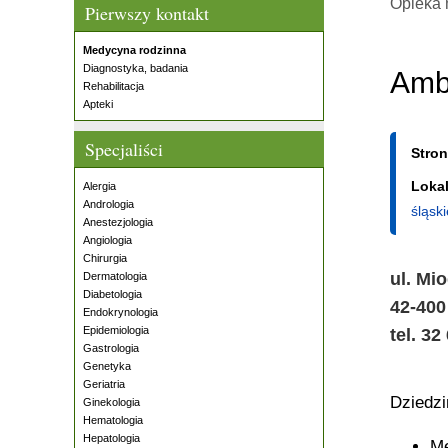
Opieka 
Pierwszy kontakt
Medycyna rodzinna
Diagnostyka, badania
Amb
Rehabilitacja
Apteki
Specjaliści
Stro
Lokal
Alergia
Andrologia
śląski
Anestezjologia
Angiologia
Chirurgia
ul. Mi
Dermatologia
Diabetologia
42-400
Endokrynologia
Epidemiologia
tel. 32
Gastrologia
Genetyka
Geriatria
Dziedz
Ginekologia
Hematologia
Hepatologia
Me