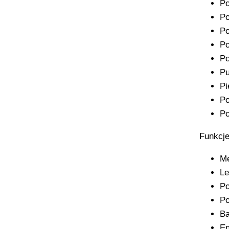
Po
Po
Po
Po
Po
Pu
Pi
Po
Po
Funkcje
Me
Le
Po
Po
Ba
En