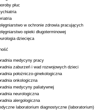
oroby płuc
ychiatria
riatria
elęgniarstwo w ochronie zdrowia pracujących
elęgniarstwo opieki długoterminowej
urologia dziecięca
ność
radnia medycyny pracy
radnia zaburzeń i wad rozwojowych dzieci
radnia położniczo-ginekologiczna
radnia onkologiczna
radnia medycyny paliatywnej
radnia neurologiczna
radnia alergologiczna
dyczne laboratorium diagnostyczne (laboratorium)