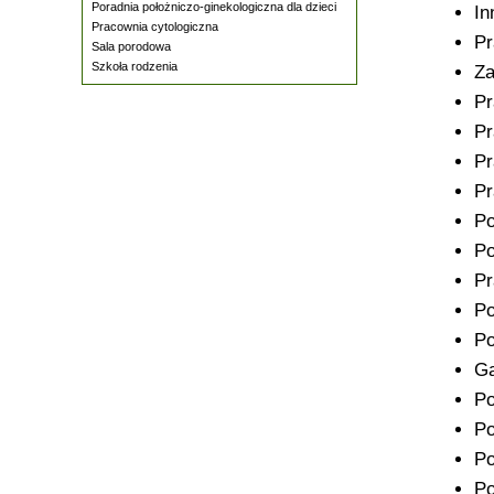
Poradnia położniczo-ginekologiczna dla dzieci
In
Pracownia cytologiczna
Pr
Sala porodowa
Szkoła rodzenia
Za
Pr
P
Pr
Pr
Po
Po
Pr
Po
Po
Ga
Po
Po
Po
Po