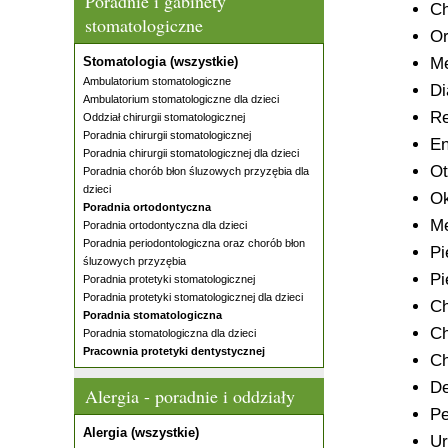
Poradnie i gabinety
Ch
stomatologiczne
Or
Stomatologia (wszystkie)
Me
Ambulatorium stomatologiczne
Di
Ambulatorium stomatologiczne dla dzieci
Re
Oddział chirurgii stomatologicznej
Poradnia chirurgii stomatologicznej
En
Poradnia chirurgii stomatologicznej dla dzieci
Ot
Poradnia chorób błon śluzowych przyzębia dla
dzieci
Ok
Poradnia ortodontyczna
Me
Poradnia ortodontyczna dla dzieci
Poradnia periodontologiczna oraz chorób błon
Pi
śluzowych przyzębia
Pi
Poradnia protetyki stomatologicznej
Poradnia protetyki stomatologicznej dla dzieci
Ch
Poradnia stomatologiczna
Ch
Poradnia stomatologiczna dla dzieci
Pracownia protetyki dentystycznej
Ch
De
Alergia - poradnie i oddziały
Pe
Alergia (wszystkie)
Ur