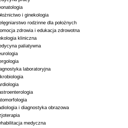
onatologia
łożnictwo i ginekologia
elęgniarstwo rodzinne dla położnych
omocja zdrowia i edukacja zdrowotna
kologia kliniczna
dycyna paliatywna
urologia
ergologia
agnostyka laboratoryjna
krobiologia
rdiologia
stroenterologia
tomorfologia
diologia i diagnostyka obrazowa
zjoterapia
habilitacja medyczna