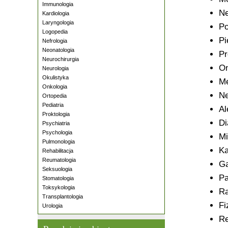
Immunologia
Ne
Kardiologia
Laryngologia
Po
Logopedia
Pi
Nefrologia
Neonatologia
Pr
Neurochirurgia
On
Neurologia
Okulistyka
Me
Onkologia
Ne
Ortopedia
Pediatria
Al
Proktologia
Di
Psychiatria
Psychologia
Mi
Pulmonologia
Ka
Rehabilitacja
Reumatologia
Ga
Seksuologia
Pa
Stomatologia
Toksykologia
Ra
Transplantologia
Fi
Urologia
Re