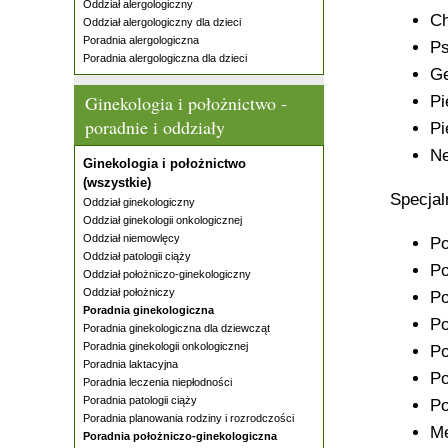
Oddział alergologiczny
Ch
Oddział alergologiczny dla dzieci
Poradnia alergologiczna
Ps
Poradnia alergologiczna dla dzieci
Ge
Ginekologia i położnictwo -
Pi
poradnie i oddziały
Pi
Ne
Ginekologia i położnictwo
(wszystkie)
Specjal
Oddział ginekologiczny
Oddział ginekologii onkologicznej
Oddział niemowlęcy
Po
Oddział patologii ciąży
Po
Oddział położniczo-ginekologiczny
Oddział położniczy
Po
Poradnia ginekologiczna
Po
Poradnia ginekologiczna dla dziewcząt
Poradnia ginekologii onkologicznej
Po
Poradnia laktacyjna
Po
Poradnia leczenia niepłodności
Poradnia patologii ciąży
Po
Poradnia planowania rodziny i rozrodczości
Me
Poradnia położniczo-ginekologiczna