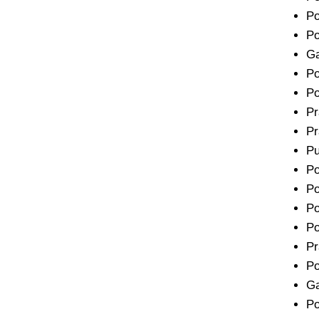
Po
Po
Ga
Po
Po
P
Pr
Pu
Po
Po
Po
Po
Pr
Po
Ga
Po