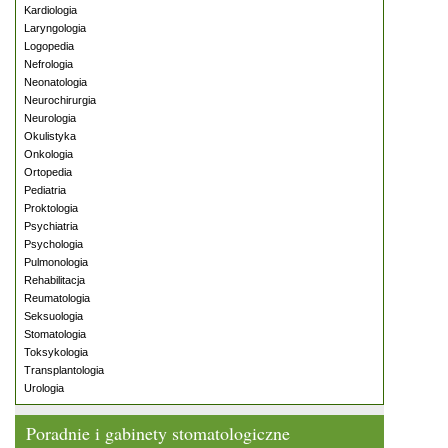
Kardiologia
Laryngologia
Logopedia
Nefrologia
Neonatologia
Neurochirurgia
Neurologia
Okulistyka
Onkologia
Ortopedia
Pediatria
Proktologia
Psychiatria
Psychologia
Pulmonologia
Rehabilitacja
Reumatologia
Seksuologia
Stomatologia
Toksykologia
Transplantologia
Urologia
Poradnie i gabinety stomatologiczne