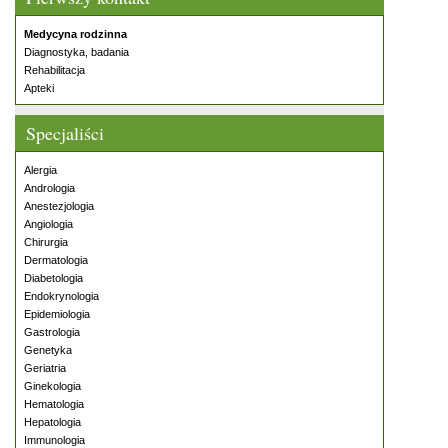
Medycyna rodzinna
Diagnostyka, badania
Rehabilitacja
Apteki
Specjaliści
Alergia
Andrologia
Anestezjologia
Angiologia
Chirurgia
Dermatologia
Diabetologia
Endokrynologia
Epidemiologia
Gastrologia
Genetyka
Geriatria
Ginekologia
Hematologia
Hepatologia
Immunologia