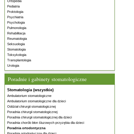
Ortopedia
Pediatria
Proktologia
Psychiatria
Psychologia
Pulmonologia
Rehabilitacja
Reumatologia
Seksuologia
Stomatologia
Toksykologia
Transplantologia
Urologia
Poradnie i gabinety stomatologiczne
Stomatologia (wszystkie)
Ambulatorium stomatologiczne
Ambulatorium stomatologiczne dla dzieci
Oddział chirurgii stomatologicznej
Poradnia chirurgii stomatologicznej
Poradnia chirurgii stomatologicznej dla dzieci
Poradnia chorób błon śluzowych przyzębia dla dzieci
Poradnia ortodontyczna
Poradnia ortodontyczna dla dzieci