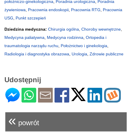
położniczo-ginekologiczna
,
Poradnia urologiczna
,
Poradnia
żywieniowa
,
Pracownia endoskopii
,
Pracownia RTG
,
Pracownia
USG
,
Punkt szczepień
Dziedzina medyczna:
Chirurgia ogólna
,
Choroby wewnętrzne
,
Medycyna paliatywna
,
Medycyna rodzinna
,
Ortopedia i
traumatologia narządu ruchu
,
Położnictwo i ginekologia
,
Radiologia i diagnostyka obrazowa
,
Urologia
,
Zdrowie publiczne
Udostępnij
«
powrót