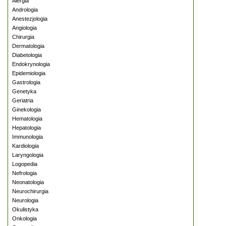
Alergia
Andrologia
Anestezjologia
Angiologia
Chirurgia
Dermatologia
Diabetologia
Endokrynologia
Epidemiologia
Gastrologia
Genetyka
Geriatria
Ginekologia
Hematologia
Hepatologia
Immunologia
Kardiologia
Laryngologia
Logopedia
Nefrologia
Neonatologia
Neurochirurgia
Neurologia
Okulistyka
Onkologia