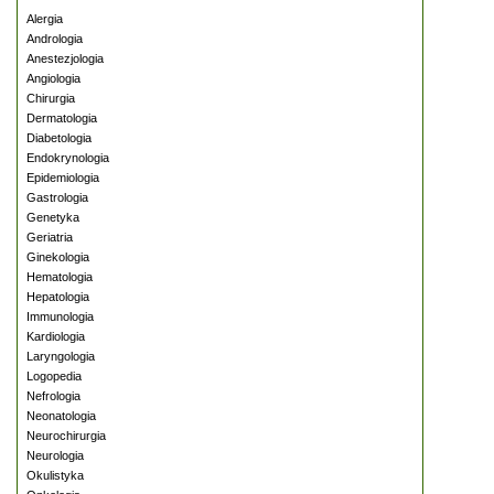
Alergia
Andrologia
Anestezjologia
Angiologia
Chirurgia
Dermatologia
Diabetologia
Endokrynologia
Epidemiologia
Gastrologia
Genetyka
Geriatria
Ginekologia
Hematologia
Hepatologia
Immunologia
Kardiologia
Laryngologia
Logopedia
Nefrologia
Neonatologia
Neurochirurgia
Neurologia
Okulistyka