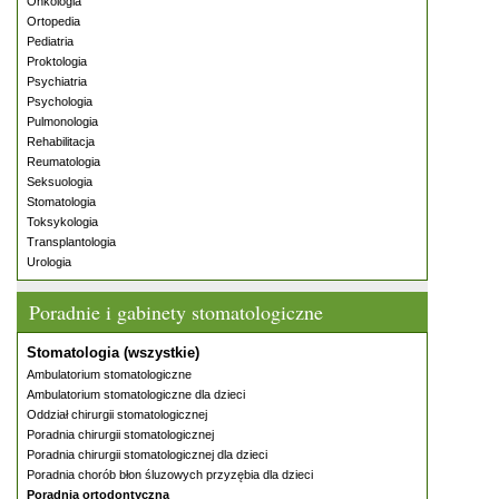
Onkologia
Ortopedia
Pediatria
Proktologia
Psychiatria
Psychologia
Pulmonologia
Rehabilitacja
Reumatologia
Seksuologia
Stomatologia
Toksykologia
Transplantologia
Urologia
Poradnie i gabinety stomatologiczne
Stomatologia (wszystkie)
Ambulatorium stomatologiczne
Ambulatorium stomatologiczne dla dzieci
Oddział chirurgii stomatologicznej
Poradnia chirurgii stomatologicznej
Poradnia chirurgii stomatologicznej dla dzieci
Poradnia chorób błon śluzowych przyzębia dla dzieci
Poradnia ortodontyczna