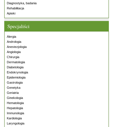
Diagnostyka, badania
Rehabilitacja
Apteki
Specjaliści
Alergia
Andrologia
Anestezjologia
Angiologia
Chirurgia
Dermatologia
Diabetologia
Endokrynologia
Epidemiologia
Gastrologia
Genetyka
Geriatria
Ginekologia
Hematologia
Hepatologia
Immunologia
Kardiologia
Laryngologia