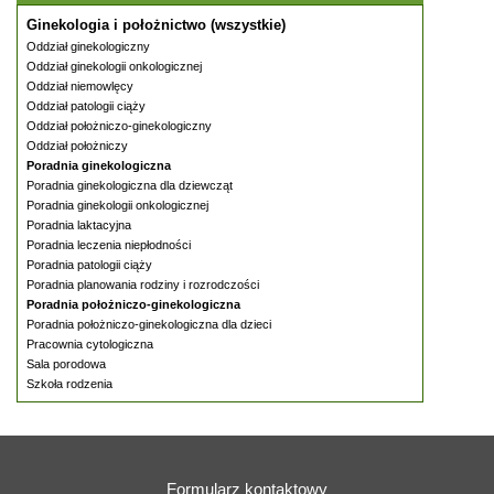
Ginekologia i położnictwo (wszystkie)
Oddział ginekologiczny
Oddział ginekologii onkologicznej
Oddział niemowlęcy
Oddział patologii ciąży
Oddział położniczo-ginekologiczny
Oddział położniczy
Poradnia ginekologiczna
Poradnia ginekologiczna dla dziewcząt
Poradnia ginekologii onkologicznej
Poradnia laktacyjna
Poradnia leczenia niepłodności
Poradnia patologii ciąży
Poradnia planowania rodziny i rozrodczości
Poradnia położniczo-ginekologiczna
Poradnia położniczo-ginekologiczna dla dzieci
Pracownia cytologiczna
Sala porodowa
Szkoła rodzenia
Formularz kontaktowy