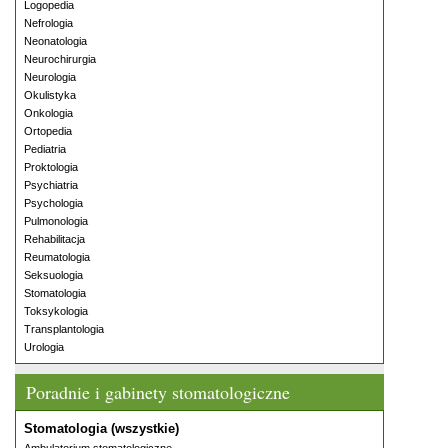
Logopedia
Nefrologia
Neonatologia
Neurochirurgia
Neurologia
Okulistyka
Onkologia
Ortopedia
Pediatria
Proktologia
Psychiatria
Psychologia
Pulmonologia
Rehabilitacja
Reumatologia
Seksuologia
Stomatologia
Toksykologia
Transplantologia
Urologia
Poradnie i gabinety stomatologiczne
Stomatologia (wszystkie)