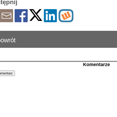
tępnij
owrót
Komentarze