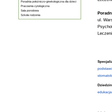
Poradnia położniczo-ginekologiczna dla dzieci
Pracownia cytologiczna
Sala porodowa
Poradn
Szkoła rodzenia
ul. War
Psychol
Leczeni
Specjali
podstawo
stomatol
Dziedzi
edukacja