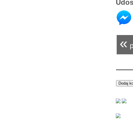
Udos
«
p