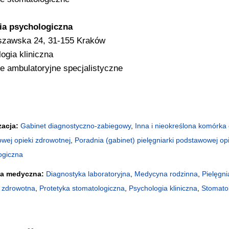
ia psychologiczna
szawska 24, 31-155 Kraków
ogia kliniczna
e ambulatoryjne specjalistyczne
zacja:
Gabinet diagnostyczno-zabiegowy
,
Inna i nieokreślona komórka 
wej opieki zdrowotnej
,
Poradnia (gabinet) pielęgniarki podstawowej op
ogiczna
na medyczna:
Diagnostyka laboratoryjna
,
Medycyna rodzinna
,
Pielęgni
 zdrowotna
,
Protetyka stomatologiczna
,
Psychologia kliniczna
,
Stomatol