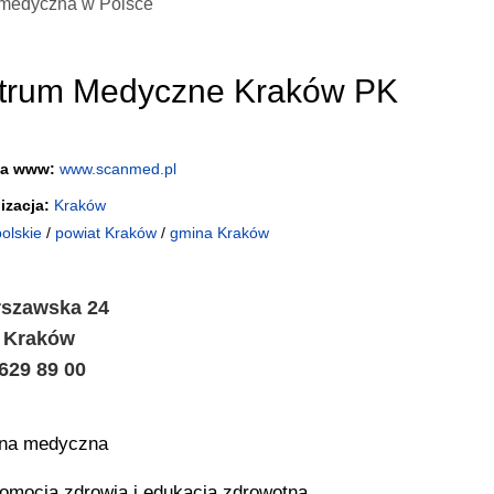
medyczna w Polsce
trum Medyczne Kraków PK
na www:
www.scanmed.pl
izacja:
Kraków
olskie
/
powiat Kraków
/
gmina Kraków
rszawska 24
5 Kraków
 629 89 00
ina medyczna
omocja zdrowia i edukacja zdrowotna