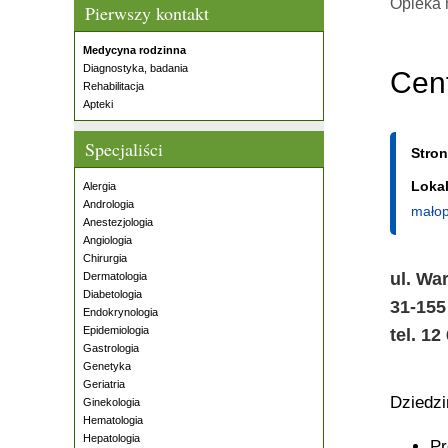
Opieka 
Pierwszy kontakt
Medycyna rodzinna
Diagnostyka, badania
Cen
Rehabilitacja
Apteki
Specjaliści
Stro
Lokal
Alergia
Andrologia
małop
Anestezjologia
Angiologia
Chirurgia
ul. Wa
Dermatologia
Diabetologia
31-15
Endokrynologia
Epidemiologia
tel. 12
Gastrologia
Genetyka
Geriatria
Dziedz
Ginekologia
Hematologia
Hepatologia
Pr