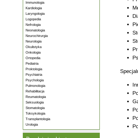
Immunologia
Me
Kardiologia
Laryngologia
Di
Logopedia
Pi
Nefrologia
Neonatologia
St
Neurochirurgia
St
Neurologia
Okulistyka
Pr
Onkologia
Ps
Ortopedia
Pediatria
Proktologia
Specjal
Psychiatria
Psychologia
In
Pulmonologia
Rehabilitacja
Po
Reumatologia
Ga
Seksuologia
Stomatologia
Po
Toksykologia
Po
Transplantologia
Urologia
Po