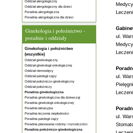
Oddział alergologiczny
Medycy
Oddział alergologiczny dla dzieci
Leczeni
Poradnia alergologiczna
Poradnia alergologiczna dla dzieci
Gabine
Ginekologia i położnictwo -
ul. War
poradnie i oddziały
Medycyn
Ginekologia i położnictwo
Leczeni
(wszystkie)
Oddział ginekologiczny
Oddział ginekologii onkologicznej
Poradni
Oddział niemowlęcy
ul. War
Oddział patologii ciąży
Oddział położniczo-ginekologiczny
Pielęgn
Oddział położniczy
Leczeni
Poradnia ginekologiczna
Poradnia ginekologiczna dla dziewcząt
Poradnia ginekologii onkologicznej
Poradn
Poradnia laktacyjna
Poradnia leczenia niepłodności
ul. War
Poradnia patologii ciąży
Stomato
Poradnia planowania rodziny i rozrodczości
Poradnia położniczo-ginekologiczna
Leczeni