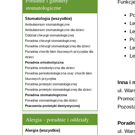
Poradnie i gabinety
Funkcje
stomatologiczne
Po
Stomatologia (wszystkie)
Le
Ambulatorium stomatologiczne
Ambulatorium stomatologiczne dla dzieci
Le
Oddział chirurgii stomatologicznej
Po
Poradnia chirurgii stomatologicznej
Poradnia chirurgii stomatologicznej dla dzieci
Le
Poradnia chorób błon śluzowych przyzębia dla
Le
dzieci
Poradnia ortodontyczna
Poradnia ortodontyczna dla dzieci
Poradnia periodontologiczna oraz chorób błon
śluzowych przyzębia
Inna i
Poradnia protetyki stomatologicznej
Poradnia protetyki stomatologicznej dla dzieci
ul. War
Poradnia stomatologiczna
Promocj
Poradnia stomatologiczna dla dzieci
Pracownia protetyki dentystycznej
Pozosta
Alergia - poradnie i oddziały
Poradn
Alergia (wszystkie)
ul. War