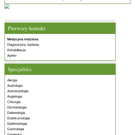
Pierwszy kontakt
Medycyna rodzinna
Diagnostyka, badania
Rehabilitacja
Apteki
Specjaliści
Alergia
Andrologia
Anestezjologia
Angiologia
Chirurgia
Dermatologia
Diabetologia
Endokrynologia
Epidemiologia
Gastrologia
Genetyka