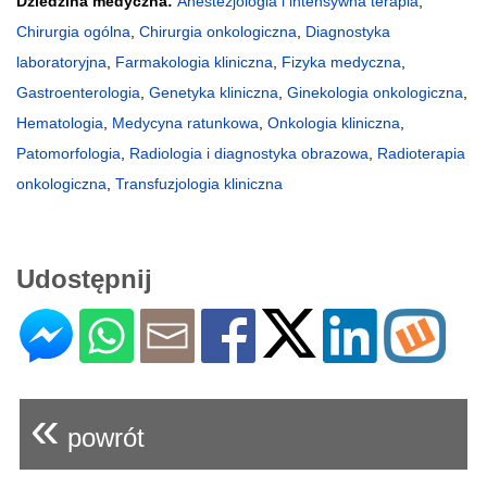
Dziedzina medyczna:
Anestezjologia i intensywna terapia
,
Chirurgia ogólna
,
Chirurgia onkologiczna
,
Diagnostyka
laboratoryjna
,
Farmakologia kliniczna
,
Fizyka medyczna
,
Gastroenterologia
,
Genetyka kliniczna
,
Ginekologia onkologiczna
,
Hematologia
,
Medycyna ratunkowa
,
Onkologia kliniczna
,
Patomorfologia
,
Radiologia i diagnostyka obrazowa
,
Radioterapia
onkologiczna
,
Transfuzjologia kliniczna
Udostępnij
«
powrót