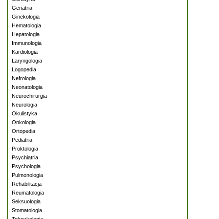
Geriatria
Ginekologia
Hematologia
Hepatologia
Immunologia
Kardiologia
Laryngologia
Logopedia
Nefrologia
Neonatologia
Neurochirurgia
Neurologia
Okulistyka
Onkologia
Ortopedia
Pediatria
Proktologia
Psychiatria
Psychologia
Pulmonologia
Rehabilitacja
Reumatologia
Seksuologia
Stomatologia