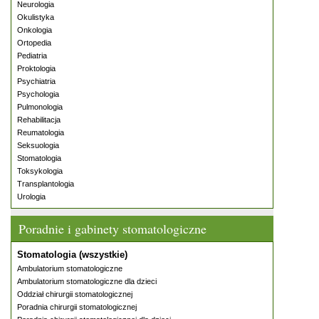
Neurologia
Okulistyka
Onkologia
Ortopedia
Pediatria
Proktologia
Psychiatria
Psychologia
Pulmonologia
Rehabilitacja
Reumatologia
Seksuologia
Stomatologia
Toksykologia
Transplantologia
Urologia
Poradnie i gabinety stomatologiczne
Stomatologia (wszystkie)
Ambulatorium stomatologiczne
Ambulatorium stomatologiczne dla dzieci
Oddział chirurgii stomatologicznej
Poradnia chirurgii stomatologicznej