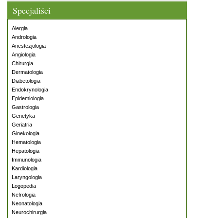
Specjaliści
Alergia
Andrologia
Anestezjologia
Angiologia
Chirurgia
Dermatologia
Diabetologia
Endokrynologia
Epidemiologia
Gastrologia
Genetyka
Geriatria
Ginekologia
Hematologia
Hepatologia
Immunologia
Kardiologia
Laryngologia
Logopedia
Nefrologia
Neonatologia
Neurochirurgia