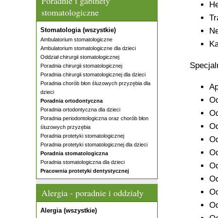
Poradnie i gabinety
He
stomatologiczne
Tr
Stomatologia (wszystkie)
Ne
Ambulatorium stomatologiczne
Ka
Ambulatorium stomatologiczne dla dzieci
Oddział chirurgii stomatologicznej
Specjal
Poradnia chirurgii stomatologicznej
Poradnia chirurgii stomatologicznej dla dzieci
Poradnia chorób błon śluzowych przyzębia dla
Ap
dzieci
Od
Poradnia ortodontyczna
Poradnia ortodontyczna dla dzieci
Od
Poradnia periodontologiczna oraz chorób błon
Od
śluzowych przyzębia
Poradnia protetyki stomatologicznej
Od
Poradnia protetyki stomatologicznej dla dzieci
Od
Poradnia stomatologiczna
Poradnia stomatologiczna dla dzieci
Od
Pracownia protetyki dentystycznej
Od
Alergia - poradnie i oddziały
Od
Od
Alergia (wszystkie)