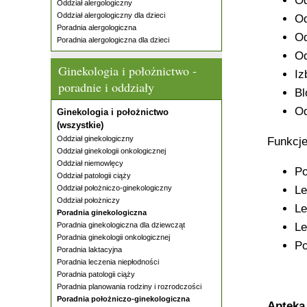
Od
Oddział alergologiczny
Oddział alergologiczny dla dzieci
Od
Poradnia alergologiczna
Od
Poradnia alergologiczna dla dzieci
Od
Ginekologia i położnictwo -
Iz
poradnie i oddziały
Bl
Od
Ginekologia i położnictwo
(wszystkie)
Oddział ginekologiczny
Funkcje
Oddział ginekologii onkologicznej
Oddział niemowlęcy
Po
Oddział patologii ciąży
Oddział położniczo-ginekologiczny
Le
Oddział położniczy
Le
Poradnia ginekologiczna
Poradnia ginekologiczna dla dziewcząt
Le
Poradnia ginekologii onkologicznej
Po
Poradnia laktacyjna
Poradnia leczenia niepłodności
Poradnia patologii ciąży
Poradnia planowania rodziny i rozrodczości
Poradnia położniczo-ginekologiczna
Apteka