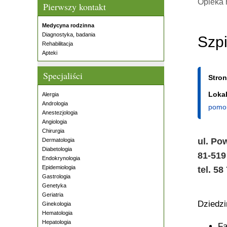
Opieka 
Pierwszy kontakt
Medycyna rodzinna
Diagnostyka, badania
Szpi
Rehabilitacja
Apteki
Specjaliści
Stro
Lokal
Alergia
Andrologia
pomor
Anestezjologia
Angiologia
Chirurgia
ul. Po
Dermatologia
Diabetologia
81-519
Endokrynologia
Epidemiologia
tel. 58
Gastrologia
Genetyka
Geriatria
Dziedz
Ginekologia
Hematologia
Hepatologia
Fa