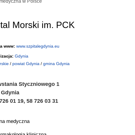
medyczna w Polsce
tal Morski im. PCK
na www:
www.szpitalegdynia.eu
izacja:
Gdynia
skie
/
powiat Gdynia
/
gmina Gdynia
wstania Styczniowego 1
 Gdynia
 726 01 19, 58 726 03 31
ina medyczna
rmakologia kliniczna