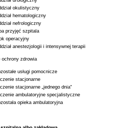
dział urologiczny
dział okulistyczny
dział hematologiczny
dział nefrologiczny
ba przyjęć szpitala
ok operacyjny
dział anestezjologii i intensywnej terapii
 ochrony zdrowia
zostałe usługi pomocnicze
czenie stacjonarne
czenie stacjonarne „jednego dnia”
czenie ambulatoryjne specjalistyczne
została opieka ambulatoryjna
 szpitalna albo zakładowa