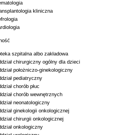
matologia
ansplantologia kliniczna
frologia
rdiologia
ność
teka szpitalna albo zakładowa
dział chirurgiczny ogólny dla dzieci
dział położniczo-ginekologiczny
dział pediatryczny
dział chorób płuc
dział chorób wewnętrznych
dział neonatologiczny
dział ginekologii onkologicznej
dział chirurgii onkologicznej
dział onkologiczny