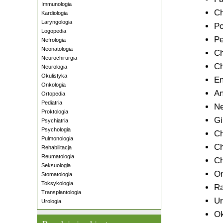
Immunologia
Ch
Kardiologia
Laryngologia
Po
Logopedia
Pe
Nefrologia
Neonatologia
Ch
Neurochirurgia
Ch
Neurologia
Okulistyka
En
Onkologia
An
Ortopedia
Pediatria
Ne
Proktologia
Gi
Psychiatria
Psychologia
Ch
Pulmonologia
Ch
Rehabilitacja
Reumatologia
Ch
Seksuologia
On
Stomatologia
Toksykologia
Ra
Transplantologia
Ur
Urologia
Ok