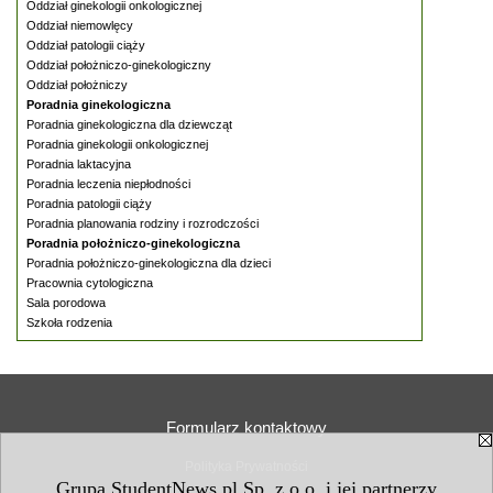
Oddział ginekologii onkologicznej
Oddział niemowlęcy
Oddział patologii ciąży
Oddział położniczo-ginekologiczny
Oddział położniczy
Poradnia ginekologiczna
Poradnia ginekologiczna dla dziewcząt
Poradnia ginekologii onkologicznej
Poradnia laktacyjna
Poradnia leczenia niepłodności
Poradnia patologii ciąży
Poradnia planowania rodziny i rozrodczości
Poradnia położniczo-ginekologiczna
Poradnia położniczo-ginekologiczna dla dzieci
Pracownia cytologiczna
Sala porodowa
Szkoła rodzenia
Formularz kontaktowy
Polityka Prywatności
Grupa StudentNews.pl Sp. z o.o. i jej partnerzy