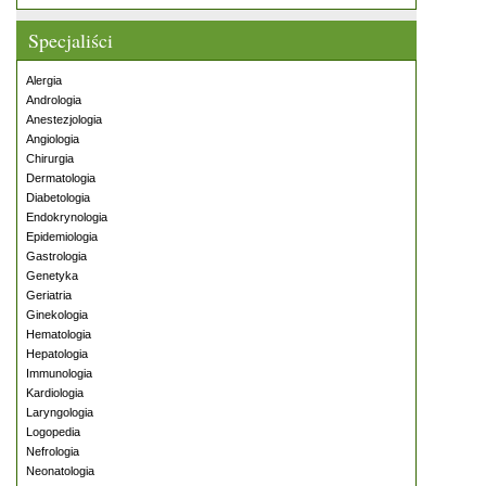
Specjaliści
Alergia
Andrologia
Anestezjologia
Angiologia
Chirurgia
Dermatologia
Diabetologia
Endokrynologia
Epidemiologia
Gastrologia
Genetyka
Geriatria
Ginekologia
Hematologia
Hepatologia
Immunologia
Kardiologia
Laryngologia
Logopedia
Nefrologia
Neonatologia