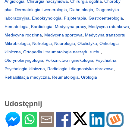
Angiologia
,
Chirurgia naczyniowa
,
Chirurgia ogólna
,
Choroby
płuc
,
Dermatologia i wenerologia
,
Diabetologia
,
Diagnostyka
laboratoryjna
,
Endokrynologia
,
Fizjoterapia
,
Gastroenterologia
,
Hematologia
,
Kardiologia
,
Medycyna pracy
,
Medycyna ratunkowa
,
Medycyna rodzinna
,
Medycyna sportowa
,
Medycyna transportu
,
Mikrobiologia
,
Nefrologia
,
Neurologia
,
Okulistyka
,
Onkologia
kliniczna
,
Ortopedia i traumatologia narządu ruchu
,
Otorynolaryngologia
,
Położnictwo i ginekologia
,
Psychiatria
,
Psychologia kliniczna
,
Radiologia i diagnostyka obrazowa
,
Rehabilitacja medyczna
,
Reumatologia
,
Urologia
Udostępnij