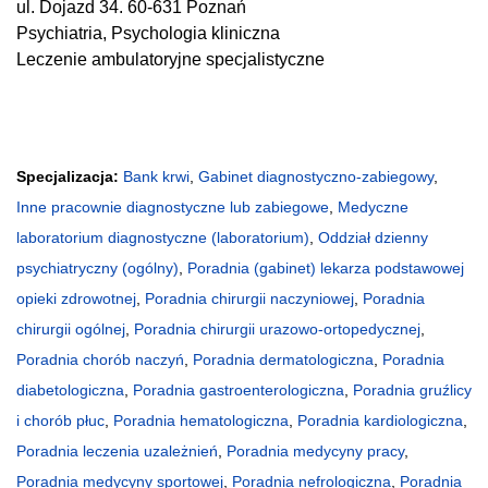
ul. Dojazd 34. 60-631 Poznań
Psychiatria, Psychologia kliniczna
Leczenie ambulatoryjne specjalistyczne
Specjalizacja:
Bank krwi
,
Gabinet diagnostyczno-zabiegowy
,
Inne pracownie diagnostyczne lub zabiegowe
,
Medyczne
laboratorium diagnostyczne (laboratorium)
,
Oddział dzienny
psychiatryczny (ogólny)
,
Poradnia (gabinet) lekarza podstawowej
opieki zdrowotnej
,
Poradnia chirurgii naczyniowej
,
Poradnia
chirurgii ogólnej
,
Poradnia chirurgii urazowo-ortopedycznej
,
Poradnia chorób naczyń
,
Poradnia dermatologiczna
,
Poradnia
diabetologiczna
,
Poradnia gastroenterologiczna
,
Poradnia gruźlicy
i chorób płuc
,
Poradnia hematologiczna
,
Poradnia kardiologiczna
,
Poradnia leczenia uzależnień
,
Poradnia medycyny pracy
,
Poradnia medycyny sportowej
,
Poradnia nefrologiczna
,
Poradnia