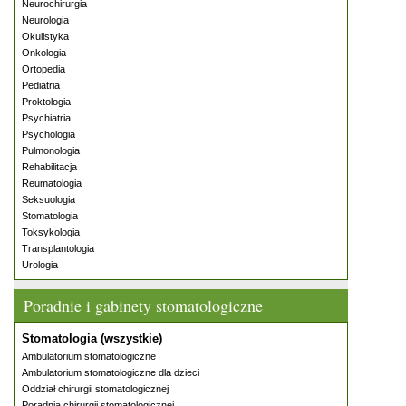
Neurochirurgia
Neurologia
Okulistyka
Onkologia
Ortopedia
Pediatria
Proktologia
Psychiatria
Psychologia
Pulmonologia
Rehabilitacja
Reumatologia
Seksuologia
Stomatologia
Toksykologia
Transplantologia
Urologia
Poradnie i gabinety stomatologiczne
Stomatologia (wszystkie)
Ambulatorium stomatologiczne
Ambulatorium stomatologiczne dla dzieci
Oddział chirurgii stomatologicznej
Poradnia chirurgii stomatologicznej