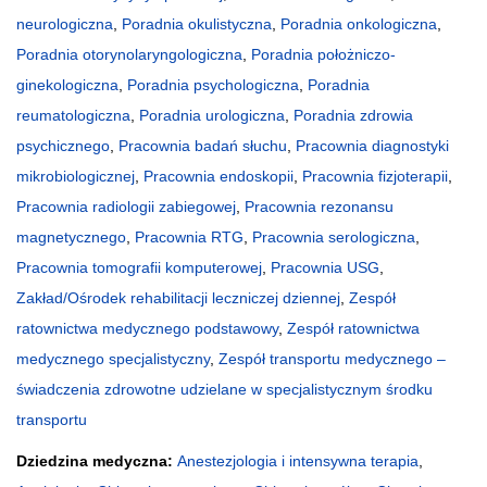
neurologiczna
,
Poradnia okulistyczna
,
Poradnia onkologiczna
,
Poradnia otorynolaryngologiczna
,
Poradnia położniczo-
ginekologiczna
,
Poradnia psychologiczna
,
Poradnia
reumatologiczna
,
Poradnia urologiczna
,
Poradnia zdrowia
psychicznego
,
Pracownia badań słuchu
,
Pracownia diagnostyki
mikrobiologicznej
,
Pracownia endoskopii
,
Pracownia fizjoterapii
,
Pracownia radiologii zabiegowej
,
Pracownia rezonansu
magnetycznego
,
Pracownia RTG
,
Pracownia serologiczna
,
Pracownia tomografii komputerowej
,
Pracownia USG
,
Zakład/Ośrodek rehabilitacji leczniczej dziennej
,
Zespół
ratownictwa medycznego podstawowy
,
Zespół ratownictwa
medycznego specjalistyczny
,
Zespół transportu medycznego –
świadczenia zdrowotne udzielane w specjalistycznym środku
transportu
Dziedzina medyczna:
Anestezjologia i intensywna terapia
,