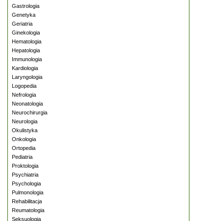
Gastrologia
Genetyka
Geriatria
Ginekologia
Hematologia
Hepatologia
Immunologia
Kardiologia
Laryngologia
Logopedia
Nefrologia
Neonatologia
Neurochirurgia
Neurologia
Okulistyka
Onkologia
Ortopedia
Pediatria
Proktologia
Psychiatria
Psychologia
Pulmonologia
Rehabilitacja
Reumatologia
Seksuologia