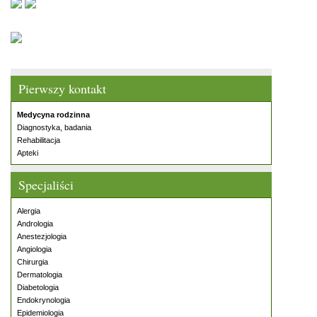
Pierwszy kontakt
Medycyna rodzinna
Diagnostyka, badania
Rehabilitacja
Apteki
Specjaliści
Alergia
Andrologia
Anestezjologia
Angiologia
Chirurgia
Dermatologia
Diabetologia
Endokrynologia
Epidemiologia